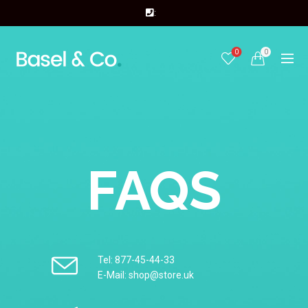
:
0
0
FAQS
Tel: 877-45-44-33
E-Mail:
shop@store.uk